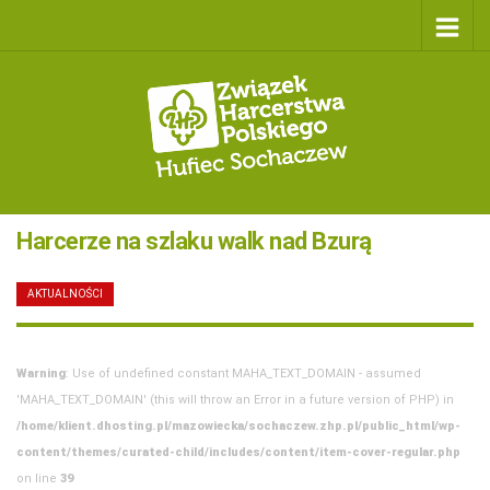
Harcerze na szlaku walk nad Bzurą
AKTUALNOŚCI
/
25 WRZEŚNIA 2023
Warning
: Use of undefined constant MAHA_TEXT_DOMAIN - assumed
'MAHA_TEXT_DOMAIN' (this will throw an Error in a future version of PHP) in
/home/klient.dhosting.pl/mazowiecka/sochaczew.zhp.pl/public_html/wp-
content/themes/curated-child/includes/content/item-cover-regular.php
on line
39