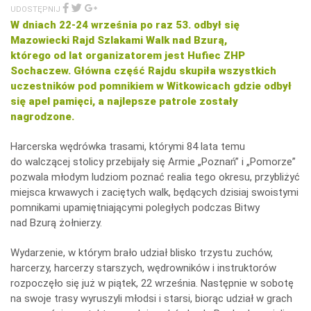
icza
UDOSTĘPNIJ
W dniach 22-24 września po raz 53. odbył się
Mazowiecki Rajd Szlakami Walk nad Bzurą,
którego od lat organizatorem jest Hufiec ZHP
Sochaczew. Główna część Rajdu skupiła wszystkich
uczestników pod pomnikiem w Witkowicach gdzie odbył
się apel pamięci, a najlepsze patrole zostały
nagrodzone.
Harcerska wędrówka trasami, którymi 84 lata temu
do walczącej stolicy przebijały się Armie „Poznań” i „Pomorze”
pozwala młodym ludziom poznać realia tego okresu, przybliżyć
miejsca krwawych i zaciętych walk, będących dzisiaj swoistymi
pomnikami upamiętniającymi poległych podczas Bitwy
nad Bzurą żołnierzy.
Wydarzenie, w którym brało udział blisko trzystu zuchów,
harcerzy, harcerzy starszych, wędrowników i instruktorów
rozpoczęło się już w piątek, 22 września. Następnie w sobotę
na swoje trasy wyruszyli młodsi i starsi, biorąc udział w grach