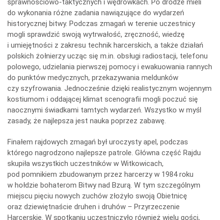
sprawnościowo-taktycznych i wędrówkach. Po drodze mieli
do wykonania różne zadania nawiązujące do wydarzeń
historycznej bitwy. Podczas zmagań w terenie uczestnicy
mogli sprawdzić swoją wytrwałość, zręczność, wiedzę
i umiejętności z zakresu technik harcerskich, a także działań
polskich żołnierzy ucząc się m.in. obsługi radiostacji, telefonu
polowego, udzielania pierwszej pomocy i ewakuowania rannych
do punktów medycznych, przekazywania meldunków
czy szyfrowania. Jednocześnie dzięki realistycznym wojennym
kostiumom i oddającej klimat scenografii mogli poczuć się
naocznymi świadkami tamtych wydarzeń. Wszystko w myśl
zasady, że najlepsza jest nauka poprzez zabawę.
Finałem rajdowych zmagań był uroczysty apel, podczas
którego nagrodzono najlepsze patrole. Główna część Rajdu
skupiła wszystkich uczestników w Witkowicach,
pod pomnikiem zbudowanym przez harcerzy w 1984 roku
w hołdzie bohaterom Bitwy nad Bzurą. W tym szczególnym
miejscu pięciu nowych zuchów złożyło swoją Obietnicę
oraz dziewiętnaście druhen i druhów – Przyrzeczenie
Harcerskie. W spotkaniu uczestniczyło również wielu gości,