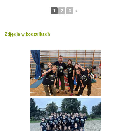
1
2
3
►
Zdjęcia w koszulkach