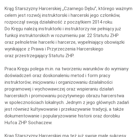
icza
Krąg Starszyzny Harcerskiej „Czarnego Dębu”, którego ważnym
celem jest rozwój instruktorski i harcerski jego członków,
rozpoczął swoją działalność z początkiem 2014 roku.
Do Kręgu należą instruktorki i instruktorzy nie pełniący już
funkcji instruktorskich w rozumieniu par. 22 Statutu ZHP
oraz pełnoletnie harcerki i harcerze, wypełniający obowiązki
wynikające z Prawa i Przyrzeczenia Harcerskiego
oraz przestrzegający Statutu ZHP.
Praca Kręgu polega m.in. na tworzeniu warunków do wymiany
doświadczeń oraz doskonaleniu metod i form pracy
instruktorów; inicjowaniu i organizowaniu działalności
programowej i wychowawczej oraz wspieraniu działań
harcerskich i promowaniu pozytywnego obrazu harcerstwa
w społecznościach lokalnych. Jednym z jego głównych zadań
jest również kultywowanie i przekazywanie tradycji, a także
dokumentowanie i popularyzowanie historii oraz dorobku
Hufca ZHP Sochaczew.
Krąg Starszyzny Harcerskiej ma też już swoje małe sukcesy.