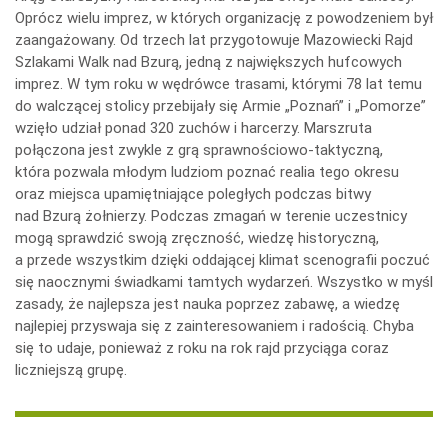
Oprócz wielu imprez, w których organizację z powodzeniem był
zaangażowany. Od trzech lat przygotowuje Mazowiecki Rajd
Szlakami Walk nad Bzurą, jedną z największych hufcowych
imprez. W tym roku w wędrówce trasami, którymi 78 lat temu
do walczącej stolicy przebijały się Armie „Poznań” i „Pomorze”
wzięło udział ponad 320 zuchów i harcerzy. Marszruta
połączona jest zwykle z grą sprawnościowo-taktyczną,
która pozwala młodym ludziom poznać realia tego okresu
oraz miejsca upamiętniające poległych podczas bitwy
nad Bzurą żołnierzy. Podczas zmagań w terenie uczestnicy
mogą sprawdzić swoją zręczność, wiedzę historyczną,
a przede wszystkim dzięki oddającej klimat scenografii poczuć
się naocznymi świadkami tamtych wydarzeń. Wszystko w myśl
zasady, że najlepsza jest nauka poprzez zabawę, a wiedzę
najlepiej przyswaja się z zainteresowaniem i radością. Chyba
się to udaje, ponieważ z roku na rok rajd przyciąga coraz
liczniejszą grupę.