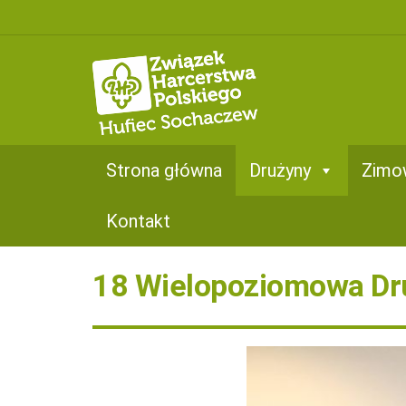
Drużyny
KSI
KSW
Strona główna
Drużyny
Zimo
rowski
Kontakt
wakowicza
18 Wielopoziomowa Dru