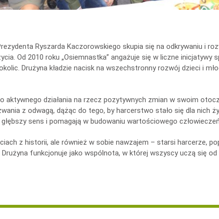
Prezydenta Ryszarda Kac
z
orowskiego skupia się na odkrywaniu i roz
życia. Od 2010 roku „Osiemnastka” angażuje się w liczne inicjatywy s
kolic. Drużyna kładzie nacisk na wszechstronny rozwój dzieci i mło
do aktywnego działania na rzecz pozytywnych zmian w swoim otoc
nia z odwagą, dążąc do tego, by harcerstwo stało się dla nich ży
iu głębszy sens i pomagają w budowaniu wartościowego człowiecze
taciach z historii, ale również w sobie nawzajem – starsi harcerze, 
Drużyna funkcjonuje jako wspólnota, w której wszyscy uczą się od 