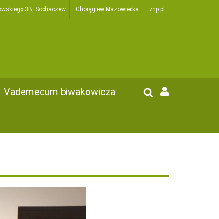
owskiego 3B, Sochaczew
Chorągiew Mazowiecka
zhp.pl
Vademecum biwakowicza