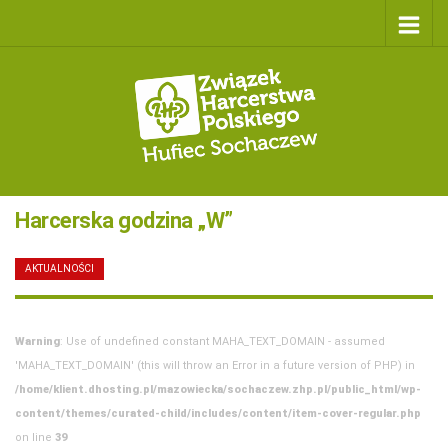
Harcerska godzina „W”
AKTUALNOŚCI
/
1 SIERPNIA 2020
Warning
: Use of undefined constant MAHA_TEXT_DOMAIN - assumed
'MAHA_TEXT_DOMAIN' (this will throw an Error in a future version of PHP) in
/home/klient.dhosting.pl/mazowiecka/sochaczew.zhp.pl/public_html/wp-
content/themes/curated-child/includes/content/item-cover-regular.php
on line
39