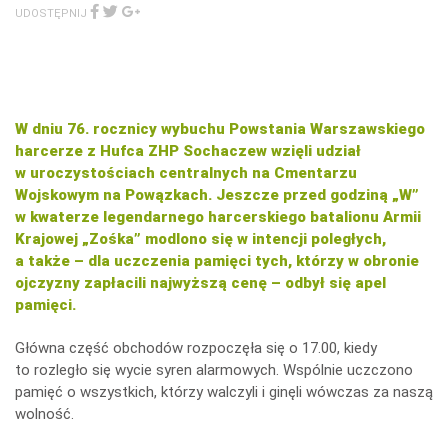
icza
UDOSTĘPNIJ
W dniu 76. rocznicy wybuchu Powstania Warszawskiego
harcerze z Hufca ZHP Sochaczew wzięli udział
w uroczystościach centralnych na Cmentarzu
Wojskowym na Powązkach. Jeszcze przed godziną „W”
w kwaterze legendarnego harcerskiego batalionu Armii
Krajowej „Zośka” modlono się w intencji poległych,
a także – dla uczczenia pamięci tych, którzy w obronie
ojczyzny zapłacili najwyższą cenę – odbył się apel
pamięci.
Główna część obchodów rozpoczęła się o 17.00, kiedy
to rozległo się wycie syren alarmowych. Wspólnie uczczono
pamięć o wszystkich, którzy walczyli i ginęli wówczas za naszą
wolność.