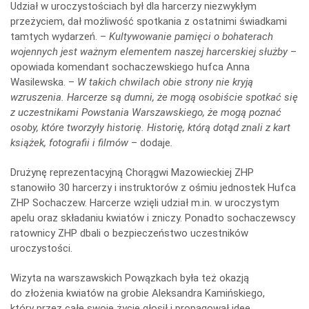
Udział w uroczystościach był dla harcerzy niezwykłym
przeżyciem, dał możliwość spotkania z ostatnimi świadkami
tamtych wydarzeń. –
Kultywowanie pamięci o bohaterach
wojennych jest ważnym elementem naszej harcerskiej służby
–
opowiada komendant sochaczewskiego hufca Anna
Wasilewska. –
W takich chwilach obie strony nie kryją
wzruszenia. Harcerze są dumni, że mogą osobiście spotkać się
z uczestnikami Powstania Warszawskiego, że mogą poznać
osoby, które tworzyły historię. Historię, którą dotąd znali z kart
książek, fotografii i filmów
– dodaje
.
Drużynę reprezentacyjną Chorągwi Mazowieckiej ZHP
stanowiło 30 harcerzy i instruktorów z ośmiu jednostek Hufca
ZHP Sochaczew. Harcerze wzięli udział m.in. w uroczystym
apelu oraz składaniu kwiatów i zniczy. Ponadto sochaczewscy
ratownicy ZHP dbali o bezpieczeństwo uczestników
uroczystości.
Wizyta na warszawskich Powązkach była też okazją
do złożenia kwiatów na grobie Aleksandra Kamińskiego,
który przez całe swoje życie głosił i propagował idee