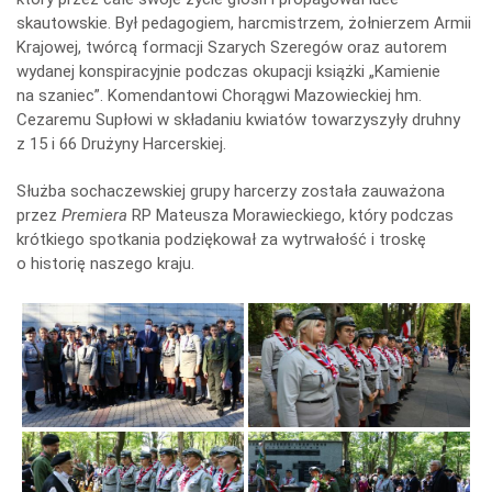
skautowskie. Był pedagogiem, harcmistrzem, żołnierzem Armii
Krajowej, twórcą formacji Szarych Szeregów oraz autorem
wydanej konspiracyjnie podczas okupacji książki „Kamienie
na szaniec”. Komendantowi Chorągwi Mazowieckiej hm.
Cezaremu Supłowi w składaniu kwiatów towarzyszyły druhny
z 15 i 66 Drużyny Harcerskiej.
Służba sochaczewskiej grupy harcerzy została zauważona
przez
Premiera
RP Mateusza Morawieckiego, który podczas
krótkiego spotkania podziękował za wytrwałość i troskę
o historię naszego kraju.