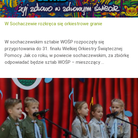
W Sochaczewie rozkręca się orkiestrowe granie
W sochaczewskim sztabie WOŚP rozpoczęły się
przygotowania do 31. finału Wielkiej Orkiestry Świątecznej
Pomocy. Jak co roku, w powiecie sochaczewskim, za zbiórkę
odpowiadać będzie sztab WOŚP – mieszczący …