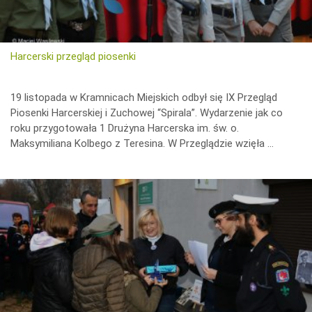
Harcerski przegląd piosenki
19 listopada w Kramnicach Miejskich odbył się IX Przegląd
Piosenki Harcerskiej i Zuchowej “Spirala”. Wydarzenie jak co
roku przygotowała 1 Drużyna Harcerska im. św. o.
Maksymiliana Kolbego z Teresina. W Przeglądzie wzięła …