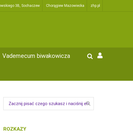
owskiego 3B, Sochaczew
Chorągiew Mazowiecka
zhp.pl
Vademecum biwakowicza
ROZKAZY