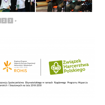
2
3
►