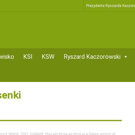
Prezydenta Ryszarda Kaczor
wisko
KSI
KSW
Ryszard Kaczorowski
senki
d 'MAHA_TEXT_DOMAIN' (this will throw an Error in a future version of