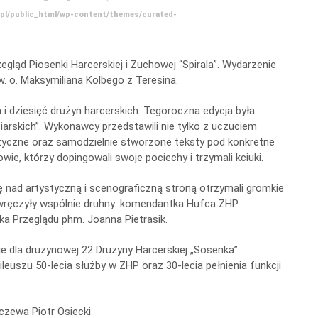
.pl/public_html/wp-content/themes/curated-
egląd Piosenki Harcerskiej i Zuchowej “Spirala”. Wydarzenie
. o. Maksymiliana Kolbego z Teresina.
i dziesięć drużyn harcerskich. Tegoroczna edycja była
arskich”. Wykonawcy przedstawili nie tylko z uczuciem
zyczne oraz samodzielnie stworzone teksty pod konkretne
kowie, którzy dopingowali swoje pociechy i trzymali kciuki.
nad artystyczną i scenograficzną stroną otrzymali gromkie
e wręczyły wspólnie druhny: komendantka Hufca ZHP
 Przeglądu phm. Joanna Pietrasik.
je dla drużynowej 22 Drużyny Harcerskiej „Sosenka”
leuszu 50-lecia służby w ZHP oraz 30-lecia pełnienia funkcji
zewa Piotr Osiecki.