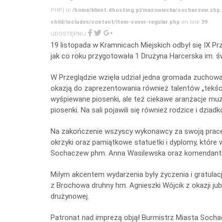
PHP) in
/home/klient.dhosting.pl/mazowiecka/sochaczew.zhp
child/includes/content/item-cover-regular.php
on line
39
UDOSTĘPNIJ
19 listopada w Kramnicach Miejskich odbył się IX Prz
jak co roku przygotowała 1 Drużyna Harcerska im. św
W Przeglądzie wzięła udział jedna gromada zuchowa 
okazją do zaprezentowania również talentów „tekści
wyśpiewane piosenki, ale też ciekawe aranżacje mu
piosenki. Na sali pojawili się również rodzice i dziad
Na zakończenie wszyscy wykonawcy za swoją pracę 
okrzyki oraz pamiątkowe statuetki i dyplomy, któr
Sochaczew phm. Anna Wasilewska oraz komendantka
Miłym akcentem wydarzenia były życzenia i gratulac
z Brochowa druhny hm. Agnieszki Wójcik z okazji jubi
drużynowej.
Patronat nad imprezą objął Burmistrz Miasta Sochac