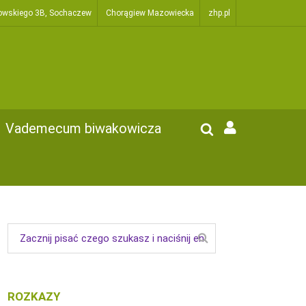
owskiego 3B, Sochaczew
Chorągiew Mazowiecka
zhp.pl
Vademecum biwakowicza
ROZKAZY