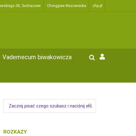
owskiego 3B, Sochaczew
Chorągiew Mazowiecka
zhp.pl
Vademecum biwakowicza
ROZKAZY