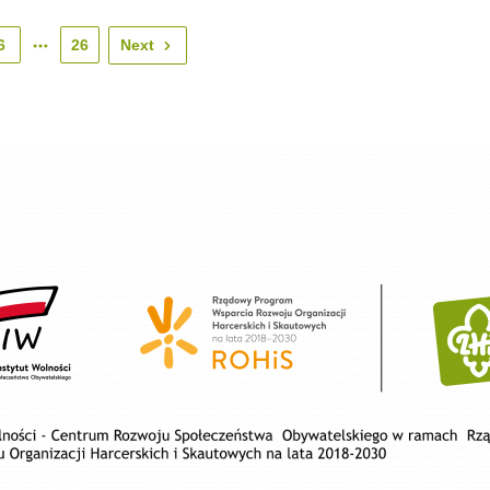
6
26
Next