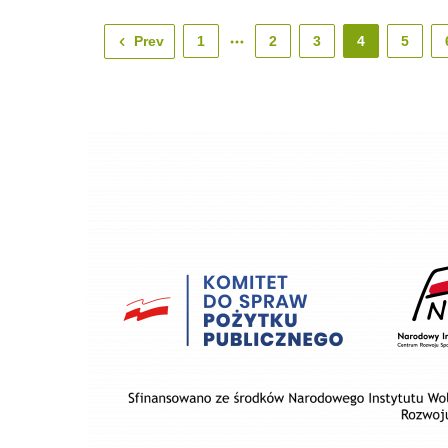
Prev
1
2
3
4
5