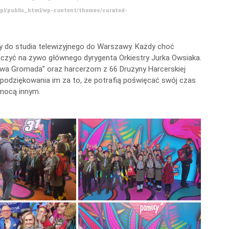
.pl/public_html/wp-content/themes/curated-
dy do studia telewizyjnego do Warszawy. Każdy choć
czyć na żywo głównego dyrygenta Orkiestry Jurka Owsiaka.
wa Gromada” oraz harcerzom z 66 Drużyny Harcerskiej
 podziękowania im za to, że potrafią poświęcać swój czas
omocą innym.