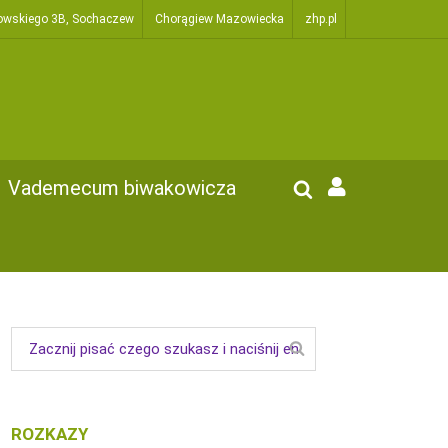
owskiego 3B, Sochaczew
Chorągiew Mazowiecka
zhp.pl
Vademecum biwakowicza
ROZKAZY