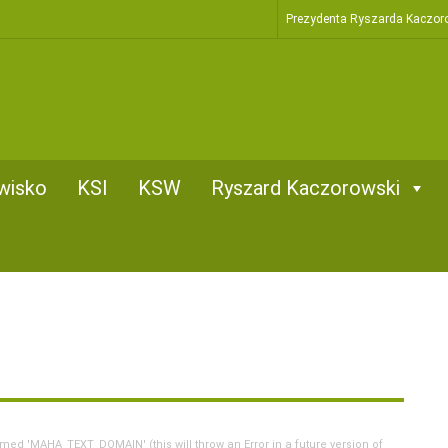
Prezydenta Ryszarda Kaczor
wisko
KSI
KSW
Ryszard Kaczorowski
d 'MAHA_TEXT_DOMAIN' (this will throw an Error in a future version of