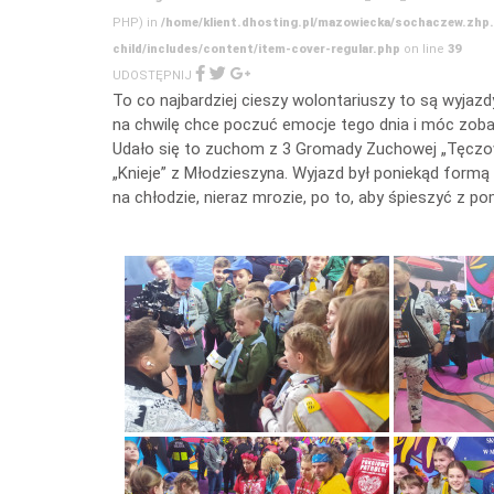
PHP) in
/home/klient.dhosting.pl/mazowiecka/sochaczew.zhp
child/includes/content/item-cover-regular.php
on line
39
UDOSTĘPNIJ
To co najbardziej cieszy wolontariuszy to są wyjaz
na chwilę chce poczuć emocje tego dnia i móc zoba
Udało się to zuchom z 3 Gromady Zuchowej „Tęczo
„Knieje” z Młodzieszyna. Wyjazd był poniekąd formą
na chłodzie, nieraz mrozie, po to, aby śpieszyć z p