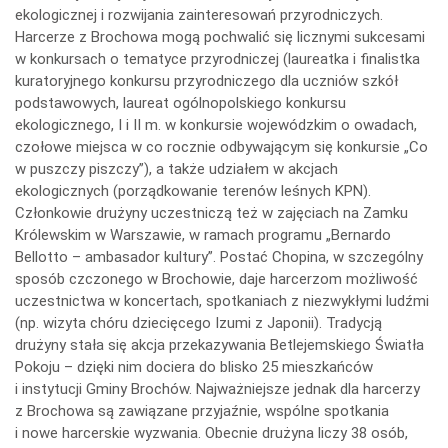
ekologicznej i rozwijania zainteresowań przyrodniczych.
Harcerze z Brochowa mogą pochwalić się licznymi sukcesami
w konkursach o tematyce przyrodniczej (laureatka i finalistka
kuratoryjnego konkursu przyrodniczego dla uczniów szkół
podstawowych, laureat ogólnopolskiego konkursu
ekologicznego, I i II m. w konkursie wojewódzkim o owadach,
czołowe miejsca w co rocznie odbywającym się konkursie „Co
w puszczy piszczy”), a także udziałem w akcjach
ekologicznych (porządkowanie terenów leśnych KPN).
Członkowie drużyny uczestniczą też w zajęciach na Zamku
Królewskim w Warszawie, w ramach programu „Bernardo
Bellotto – ambasador kultury”. Postać Chopina, w szczególny
sposób czczonego w Brochowie, daje harcerzom możliwość
uczestnictwa w koncertach, spotkaniach z niezwykłymi ludźmi
(np. wizyta chóru dziecięcego Izumi z Japonii). Tradycją
drużyny stała się akcja przekazywania Betlejemskiego Światła
Pokoju – dzięki nim dociera do blisko 25 mieszkańców
i instytucji Gminy Brochów. Najważniejsze jednak dla harcerzy
z Brochowa są zawiązane przyjaźnie, wspólne spotkania
i nowe harcerskie wyzwania. Obecnie drużyna liczy 38 osób,