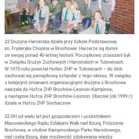
icza
22 Drużyna Harcerska działa przy Szkole Podstawowej
im. Fryderyka Chopina w Brochowie. Harcerze są dumni
ze swojej ponad 40-letniej historii. Początkowo zrzeszeni byli
w Związku Drużyn Zuchowych i Harcerskich w Tułowicach.
W 1975 roku powstał Hufiec ZHP w Tułowicach – do dziś
zachował się pamiątkowy sztandar z tego okresu. W związku
z kolejnymi zmianami organizacyjnymi drużyna z Brochowa
należała do Hufca ZHP Brochów-Leoncin-Kampinos,
a następnie Hufca ZHP Brochów-Leoncin. Obecnie (ok 1999 r.)
działa w Hufcu ZHP Sochaczew.
22 DH od wielu lat jest gospodarzem i uczestnikiem
Mazowieckiego Rajdu Szlakami Walk nad Bzurą. Położenie
Brochowa, w otulinie Kampinoskiego Parku Narodowego,
nad rzeką Bzurą, daje możliwość zdobywania wiedzy