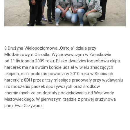
icza
8 Drużyna Wielopoziomowa „Ostoja” działa przy
Młodzieżowym Ośrodku Wychowawczym w Załuskowie
od 11 listopada 2009 roku. Blisko dwudziestoosobowa ekipa
harcerek ma na swoim koncie udział w wielu znaczących
akcjach, m.in. podczas powodzi w 2010 roku w Słubicach
harcerki z 8DH przez trzy miesiące pracowały przy wydawaniu
i roznoszeniu paczek spożywczych oraz środków
chemicznych za co dostały podziękowania od Wojewody
Mazowieckiego. W pierwszym rzędzie z prawej drużynowa
phm. Ewa Grzywacz.