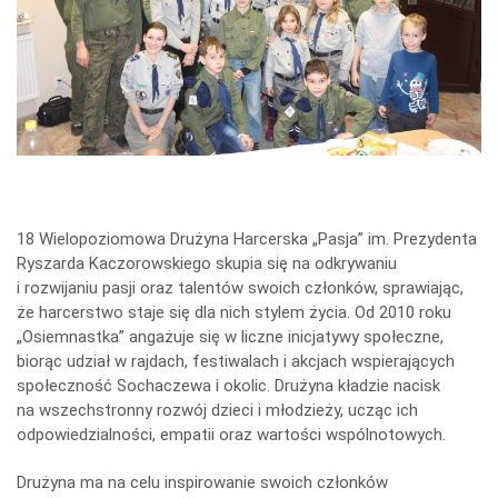
icza
18 Wielopoziomowa Drużyna Harcerska „Pasja” im. Prezydenta
Ryszarda Kac
z
orowskiego skupia się na odkrywaniu
i rozwijaniu pasji oraz talentów swoich członków, sprawiając,
że harcerstwo staje się dla nich stylem życia. Od 2010 roku
„Osiemnastka” angażuje się w liczne inicjatywy społeczne,
biorąc udział w rajdach, festiwalach i akcjach wspierających
społeczność Sochaczewa i okolic. Drużyna kładzie nacisk
na wszechstronny rozwój dzieci i młodzieży, ucząc ich
odpowiedzialności, empatii oraz wartości wspólnotowych.
Drużyna ma na celu inspirowanie swoich członków