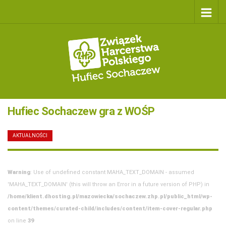
Hufiec Sochaczew gra z WOŚP
AKTUALNOŚCI
/
21 STYCZNIA 2022
Warning
: Use of undefined constant MAHA_TEXT_DOMAIN - assumed
'MAHA_TEXT_DOMAIN' (this will throw an Error in a future version of PHP) in
/home/klient.dhosting.pl/mazowiecka/sochaczew.zhp.pl/public_html/wp-
content/themes/curated-child/includes/content/item-cover-regular.php
on line
39