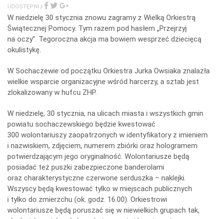
icza
UDOSTĘPNIJ
W niedzielę 30 stycznia znowu zagramy z Wielką Orkiestrą
Świątecznej Pomocy. Tym razem pod hasłem „Przejrzyj
na oczy”. Tegoroczna akcja ma bowiem wesprzeć dziecięcą
okulistykę.
W Sochaczewie od początku Orkiestra Jurka Owsiaka znalazła
wielkie wsparcie organizacyjne wśród harcerzy, a sztab jest
zlokalizowany w hufcu ZHP.
W niedzielę, 30 stycznia, na ulicach miasta i wszystkich gmin
powiatu sochaczewskiego będzie kwestować
300 wolontariuszy zaopatrzonych w identyfikatory z imieniem
i nazwiskiem, zdjęciem, numerem zbiórki oraz hologramem
potwierdzającym jego oryginalność. Wolontariusze będą
posiadać też puszki zabezpieczone banderolami
oraz charakterystyczne czerwone serduszka – naklejki.
Wszyscy będą kwestować tylko w miejscach publicznych
i tylko do zmierzchu (ok. godz. 16.00). Orkiestrowi
wolontariusze będą poruszać się w niewielkich grupach tak,