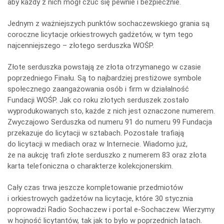
aby każdy z nich mógł czuć się pewnie i bezpiecznie.
Jednym z ważniejszych punktów sochaczewskiego grania są
coroczne licytacje orkiestrowych gadżetów, w tym tego
najcenniejszego – złotego serduszka WOŚP.
Złote serduszka powstają ze złota otrzymanego w czasie
poprzedniego Finału. Są to najbardziej prestiżowe symbole
społecznego zaangażowania osób i firm w działalność
Fundacji WOŚP. Jak co roku złotych serduszek zostało
wyprodukowanych sto, każde z nich jest oznaczone numerem.
Zwyczajowo Serduszka od numeru 91 do numeru 99 Fundacja
przekazuje do licytacji w sztabach. Pozostałe trafiają
do licytacji w mediach oraz w Internecie. Wiadomo już,
że na aukcję trafi złote serduszko z numerem 83 oraz złota
karta telefoniczna o charakterze kolekcjonerskim.
Cały czas trwa jeszcze kompletowanie przedmiotów
i orkiestrowych gadżetów na licytacje, które 30 stycznia
poprowadzi Radio Sochaczew i portal e-Sochaczew. Wierzymy
w hojność licytantów, tak jak to było w poprzednich latach.