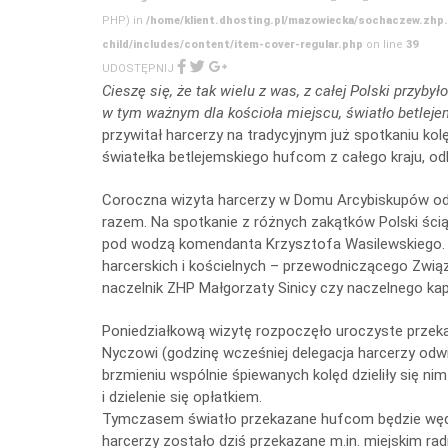
PHP) in
/home/klient.dhosting.pl/mazowiecka/sochaczew.zhp
child/includes/content/item-cover-regular.php
on line
39
UDOSTĘPNIJ
Cieszę się, że tak wielu z was, z całej Polski przy
w tym ważnym dla kościoła miejscu, światło betleje
przywitał harcerzy na tradycyjnym już spotkaniu 
światełka betlejemskiego hufcom z całego kraju, od
Coroczna wizyta harcerzy w Domu Arcybiskupów od l
razem. Na spotkanie z różnych zakątków Polski śc
pod wodzą komendanta Krzysztofa Wasilewskiego. N
harcerskich i kościelnych – przewodniczącego Zwią
naczelnik ZHP Małgorzaty Sinicy czy naczelnego kap
Poniedziałkową wizytę rozpoczęło uroczyste przeka
Nyczowi (godzinę wcześniej delegacja harcerzy odw
brzmieniu wspólnie śpiewanych kolęd dzieliły się ni
i dzielenie się opłatkiem.
Tymczasem światło przekazane hufcom będzie węd
harcerzy zostało dziś przekazane m.in. miejskim rad