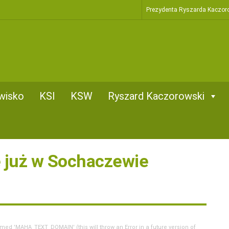
Prezydenta Ryszarda Kaczor
wisko
KSI
KSW
Ryszard Kaczorowski
e już w Sochaczewie
d 'MAHA_TEXT_DOMAIN' (this will throw an Error in a future version of