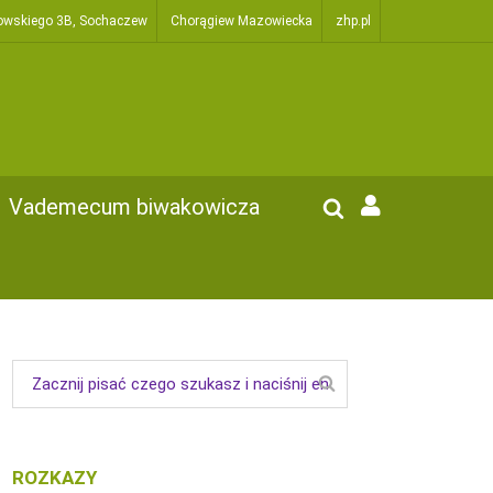
owskiego 3B, Sochaczew
Chorągiew Mazowiecka
zhp.pl
Vademecum biwakowicza
ROZKAZY