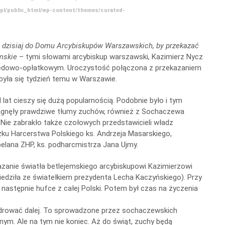
.pl/public_html/wp-content/themes/curated-
było dzisiaj do Domu Arcybiskupów Warszawskich, by przekazać
mskie
– tymi słowami arcybiskup warszawski, Kazimierz Nycz
kolędowo-opłatkowym. Uroczystość połączona z przekazaniem
była się tydzień temu w Warszawie.
at cieszy się dużą popularnością. Podobnie było i tym
iągnęły prawdziwe tłumy zuchów, również z Sochaczewa
ie zabrakło także czołowych przedstawicieli władz
zku Harcerstwa Polskiego ks. Andrzeja Masarskiego,
elana ZHP, ks. podharcmistrza Jana Ujmy.
zanie światła betlejemskiego arcybiskupowi Kazimierzowi
iedziła ze światełkiem prezydenta Lecha Kaczyńskiego). Przy
m następnie hufce z całej Polski. Potem był czas na życzenia
rować dalej. To sprowadzone przez sochaczewskich
nym. Ale na tym nie koniec. Aż do świąt, zuchy będą