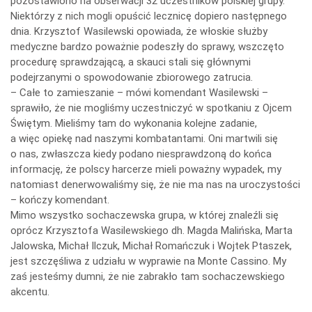
pozostawiono na obserwacji 32 uczestników polskiej grupy.
Niektórzy z nich mogli opuścić lecznicę dopiero następnego
dnia. Krzysztof Wasilewski opowiada, że włoskie służby
medyczne bardzo poważnie podeszły do sprawy, wszczęto
procedurę sprawdzającą, a skauci stali się głównymi
podejrzanymi o spowodowanie zbiorowego zatrucia.
– Całe to zamieszanie – mówi komendant Wasilewski –
sprawiło, że nie mogliśmy uczestniczyć w spotkaniu z Ojcem
Świętym. Mieliśmy tam do wykonania kolejne zadanie,
a więc opiekę nad naszymi kombatantami. Oni martwili się
o nas, zwłaszcza kiedy podano niesprawdzoną do końca
informację, że polscy harcerze mieli poważny wypadek, my
natomiast denerwowaliśmy się, że nie ma nas na uroczystości
– kończy komendant.
Mimo wszystko sochaczewska grupa, w której znaleźli się
oprócz Krzysztofa Wasilewskiego dh. Magda Malińska, Marta
Jalowska, Michał Ilczuk, Michał Romańczuk i Wojtek Ptaszek,
jest szczęśliwa z udziału w wyprawie na Monte Cassino. My
zaś jesteśmy dumni, że nie zabrakło tam sochaczewskiego
akcentu.