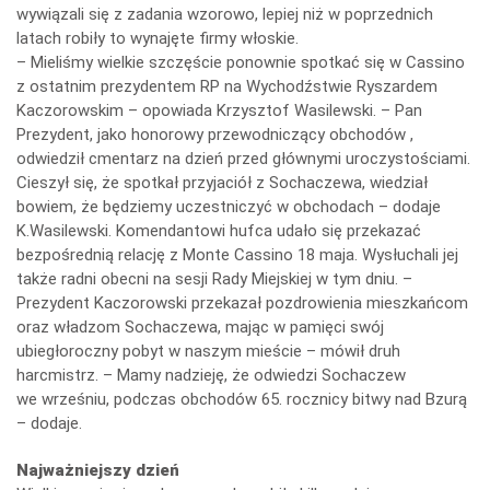
wywiązali się z zadania wzorowo, lepiej niż w poprzednich
latach robiły to wynajęte firmy włoskie.
– Mieliśmy wielkie szczęście ponownie spotkać się w Cassino
z ostatnim prezydentem RP na Wychodźstwie Ryszardem
Kaczorowskim – opowiada Krzysztof Wasilewski. – Pan
Prezydent, jako honorowy przewodniczący obchodów ,
odwiedził cmentarz na dzień przed głównymi uroczystościami.
Cieszył się, że spotkał przyjaciół z Sochaczewa, wiedział
bowiem, że będziemy uczestniczyć w obchodach – dodaje
K.Wasilewski. Komendantowi hufca udało się przekazać
bezpośrednią relację z Monte Cassino 18 maja. Wysłuchali jej
także radni obecni na sesji Rady Miejskiej w tym dniu. –
Prezydent Kaczorowski przekazał pozdrowienia mieszkańcom
oraz władzom Sochaczewa, mając w pamięci swój
ubiegłoroczny pobyt w naszym mieście – mówił druh
harcmistrz. – Mamy nadzieję, że odwiedzi Sochaczew
we wrześniu, podczas obchodów 65. rocznicy bitwy nad Bzurą
– dodaje.
Najważniejszy dzień