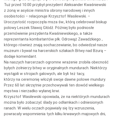
Tuż przed 10.00 przybył prezydent Aleksander Kwaśniewski
z żoną w asyście ministra obrony narodowej i innych
osobistości – relacjonuje Krzysztof Wasilewski. –
Uroczystość rozpoczęła msza św., którą celebrował biskup
polowy Leszek Sławoj Głódź. Później było podniosłe
przemówienie prezydenta Kwaśniewskiego, a także
reprezentanta kombatantów płk. Odrowąż Zawadzkiego ,
którego również znają sochaczewianie, bo odwiedzał nasze
muzeum i bywał na harcerskich szlakach Bitwy nad Bzurą –
dodaje komendant.
Na naszych harcerzach ogromne wrażenie zrobiła obecność
byłych żołnierzy bitwy w oryginalnych mundurach. Niektórzy
wystąpili w strojach galowych, ale byli też tacy,
którzy na ceremonię włożyli swoje dawne polowe mundury.
Przez 60 lat skrzętnie przechowywali ten dowód wielkiego
męstwa i nierzadko wylanej krwi.
Krzysztof Wasilewski opowiada, że na niektórych mundurach
można było zobaczyć ślady po odłamkach i odniesionych
ranach. W wielu oczach pojawiały się łzy wzruszenia,
powracały wspomnienia tych kilku krwawych majowych dni,