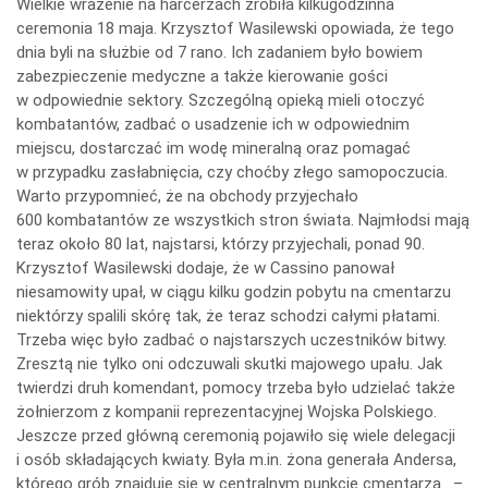
Wielkie wrażenie na harcerzach zrobiła kilkugodzinna
ceremonia 18 maja. Krzysztof Wasilewski opowiada, że tego
dnia byli na służbie od 7 rano. Ich zadaniem było bowiem
zabezpieczenie medyczne a także kierowanie gości
w odpowiednie sektory. Szczególną opieką mieli otoczyć
kombatantów, zadbać o usadzenie ich w odpowiednim
miejscu, dostarczać im wodę mineralną oraz pomagać
w przypadku zasłabnięcia, czy choćby złego samopoczucia.
Warto przypomnieć, że na obchody przyjechało
600 kombatantów ze wszystkich stron świata. Najmłodsi mają
teraz około 80 lat, najstarsi, którzy przyjechali, ponad 90.
Krzysztof Wasilewski dodaje, że w Cassino panował
niesamowity upał, w ciągu kilku godzin pobytu na cmentarzu
niektórzy spalili skórę tak, że teraz schodzi całymi płatami.
Trzeba więc było zadbać o najstarszych uczestników bitwy.
Zresztą nie tylko oni odczuwali skutki majowego upału. Jak
twierdzi druh komendant, pomocy trzeba było udzielać także
żołnierzom z kompanii reprezentacyjnej Wojska Polskiego.
Jeszcze przed główną ceremonią pojawiło się wiele delegacji
i osób składających kwiaty. Była m.in. żona generała Andersa,
którego grób znajduje się w centralnym punkcie cmentarza . –