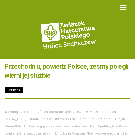
Przechodniu, powiedz Polsce, żeśmy polegli
wierni jej służbie
IMPREZY
/
4 CZERWCA 2004
Warning
: Use of undefined constant MAHA_TEXT_DOMAIN - assumed
'MAHA_TEXT_DOMAIN' (this will throw an Error in a future version of PHP) in
/home/klient.dhosting.pl/mazowiecka/sochaczew.zhp.pl/public_html/wp-
content/themes/curated-child/includes/content/item-cover-regular.php