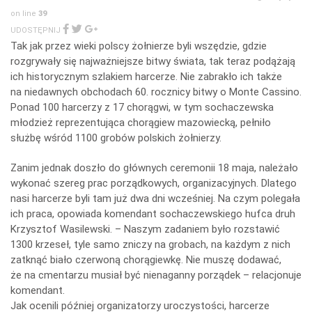
icza
on line
39
UDOSTĘPNIJ
Tak jak przez wieki polscy żołnierze byli wszędzie, gdzie
rozgrywały się najważniejsze bitwy świata, tak teraz podążają
ich historycznym szlakiem harcerze. Nie zabrakło ich także
na niedawnych obchodach 60. rocznicy bitwy o Monte Cassino.
Ponad 100 harcerzy z 17 chorągwi, w tym sochaczewska
młodzież reprezentująca chorągiew mazowiecką, pełniło
służbę wśród 1100 grobów polskich żołnierzy.
Zanim jednak doszło do głównych ceremonii 18 maja, należało
wykonać szereg prac porządkowych, organizacyjnych. Dlatego
nasi harcerze byli tam już dwa dni wcześniej. Na czym polegała
ich praca, opowiada komendant sochaczewskiego hufca druh
Krzysztof Wasilewski. – Naszym zadaniem było rozstawić
1300 krzeseł, tyle samo zniczy na grobach, na każdym z nich
zatknąć biało czerwoną chorągiewkę. Nie muszę dodawać,
że na cmentarzu musiał być nienaganny porządek – relacjonuje
komendant.
Jak ocenili później organizatorzy uroczystości, harcerze