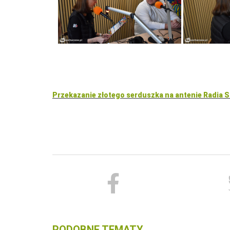
Przekazanie złotego serduszka na antenie Radia
PODOBNE TEMATY