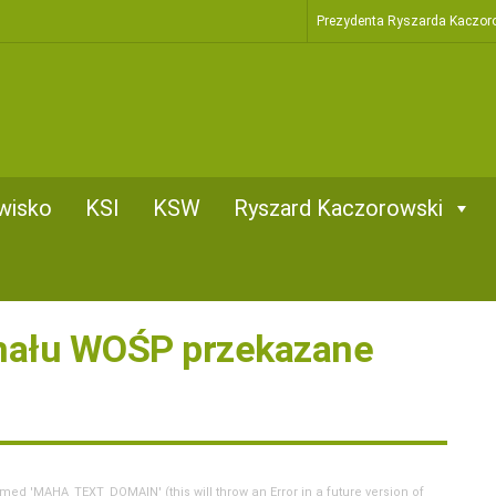
Prezydenta Ryszarda Kaczor
wisko
KSI
KSW
Ryszard Kaczorowski
inału WOŚP przekazane
d 'MAHA_TEXT_DOMAIN' (this will throw an Error in a future version of