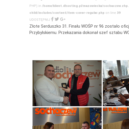
PHP) in
/home/klient.dhosting.pl/mazowiecka/sochaczew.zhp
child/includes/content/item-cover-regular.php
on line
39
UDOSTĘPNIJ
Złote Serduszko 31. Finału WOŚP nr 96 zostało oficj
Przybylskiemu. Przekazania dokonał szef sztabu 