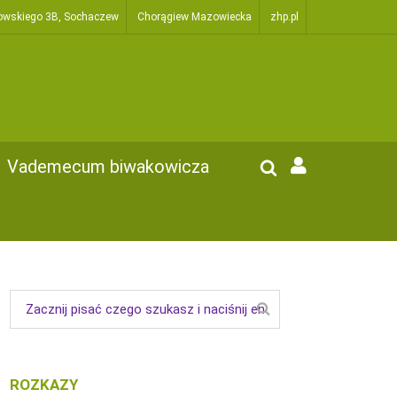
owskiego 3B, Sochaczew
Chorągiew Mazowiecka
zhp.pl
Vademecum biwakowicza
ROZKAZY