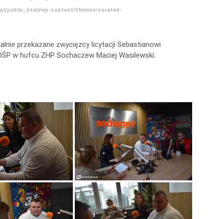
.pl/public_html/wp-content/themes/curated-
alnie przekazane zwycięzcy licytacji Sebastianowi
WOŚP w hufcu ZHP Sochaczew Maciej Wasilewski.