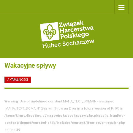
Wakacyjne spływy
AKTUALNOŚCI
/
24 SIERPNIA 2020
Warning
: Use of undefined constant MAHA_TEXT_DOMAIN - assumed
'MAHA_TEXT_DOMAIN' (this will throw an Error in a future version of PHP) in
/home/klient.dhosting.pl/mazowiecka/sochaczew.zhp.pl/public_html/wp-
content/themes/curated-child/includes/content/item-cover-regular.php
on line
39